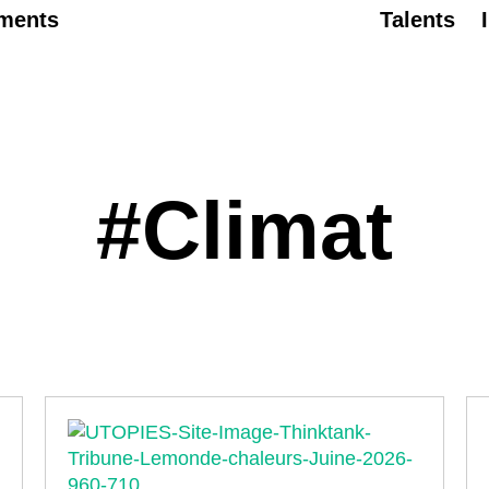
ments
Talents
#Climat