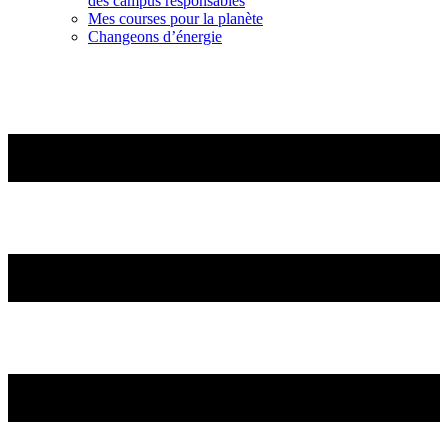
des campus responsables
Mes courses pour la planète
Changeons d’énergie