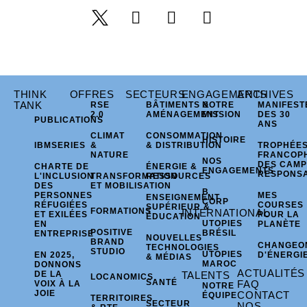
THINK
OFFRES
SECTEURS
ENGAGEMENTS
ARCHIVES
TANK
RSE
BÂTIMENTS &
NOTRE
MANIFEST
2.0
AMÉNAGEMENT
MISSION
DES 30
PUBLICATIONS
ANS
CLIMAT
CONSOMMATION
HISTOIRE
IBMSERIES
&
& DISTRIBUTION
TROPHÉE
NATURE
FRANCOP
NOS
DES CAM
CHARTE DE
ÉNERGIE &
ENGAGEMENTS
RESPONS
L'INCLUSION
TRANSFORMATION
RESSOURCES
DES
ET MOBILISATION
B
PERSONNES
MES
ENSEIGNEMENT
CORP
RÉFUGIÉES
COURSES
SUPÉRIEUR &
FORMATIONS
INTERNATIONAL
ET EXILÉES
POUR LA
ÉDUCATION
UTOPIES
EN
PLANÈTE
POSITIVE
BRÉSIL
ENTREPRISE
NOUVELLES
BRAND
CHANGEO
TECHNOLOGIES
STUDIO
UTOPIES
EN 2025,
D'ÉNERGI
& MÉDIAS
MAROC
DONNONS
ACTUALITÉS
DE LA
TALENTS
LOCANOMICS
SANTÉ
FAQ
VOIX À LA
NOTRE
JOIE
CONTACT
ÉQUIPE
TERRITOIRES
SECTEUR
NOS