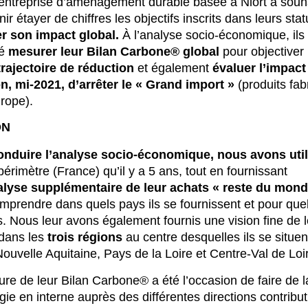
’entreprise d’aménagement durable basée à Niort a souh
ir étayer de chiffres les objectifs inscrits dans leurs stat
r son impact global.
À l’analyse socio-économique, ils
té
mesurer leur Bilan Carbone® global
pour objectiver
trajectoire de réduction
et également
évaluer l’impact
n, mi-2021, d’arrêter le « Grand import »
(produits fab
rope).
ON
onduire l’analyse socio-économique, nous avons util
périmètre (France) qu’il y a 5 ans, tout en fournissant
alyse supplémentaire de leur achats « reste du mon
mprendre dans quels pays ils se fournissent et pour que
és. Nous leur avons également fournis une vision fine de 
dans les
trois régions
au centre desquelles ils se situen
 Nouvelle Aquitaine, Pays de la Loire et Centre-Val de Loi
re de leur Bilan Carbone® a été l’occasion de faire de l
ie en interne auprès des différentes directions contribut