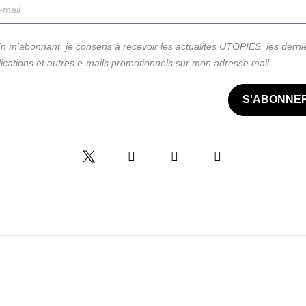
n m'abonnant, je consens à recevoir les actualités UTOPIES, les derni
ications et autres e-mails promotionnels sur mon adresse mail.
S'ABONNE