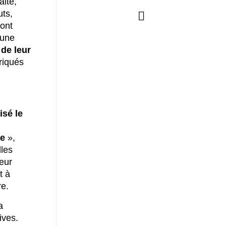
aité,
uts,
 ont
 une
 de leur
riqués
isé le
de
»,
lles
leur
t à
re.
a
ives.