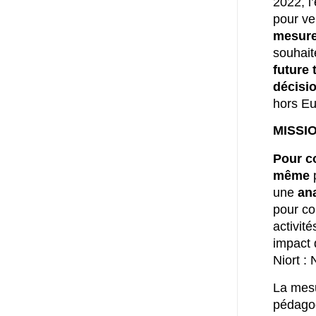
2022, l
pour ven
mesure
souhai
future 
décisio
hors Eu
MISSI
Pour c
même
une
an
pour co
activit
impact 
Niort :
La mesu
pédagog