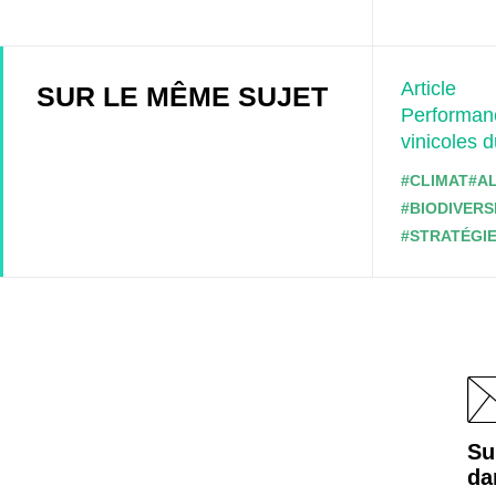
Article
SUR LE MÊME SUJET
Performanc
vinicoles 
#CLIMAT
#A
#BIODIVERS
#STRATÉGIE
Su
da