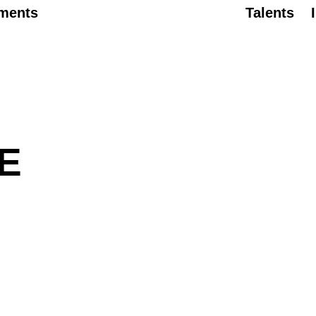
ments
Talents
E