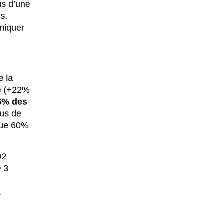
us d’une
s.
niquer
e la
e
(+22%
6% des
lus de
 que 60%
O2
e 3
a