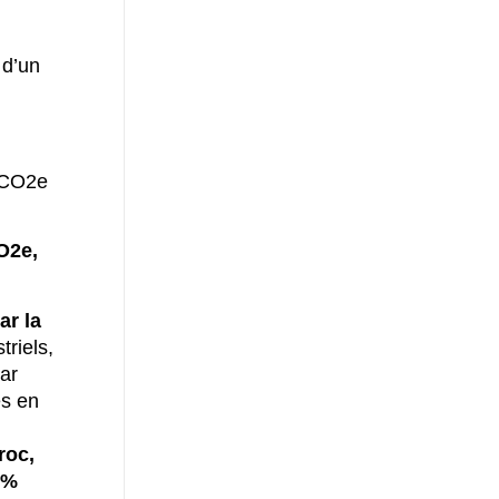
 d’un
s CO2e
O2e,
ar la
triels,
ar
es en
roc,
5%