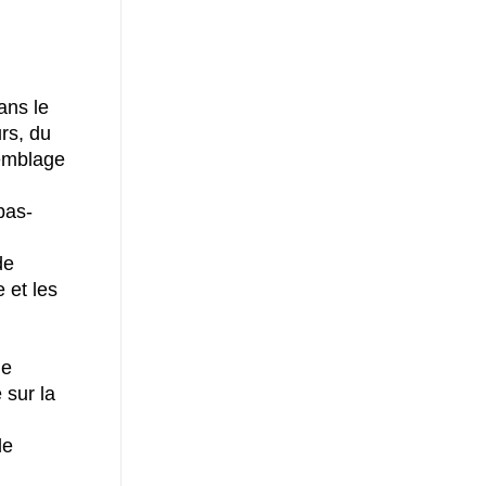
ans le
rs, du
semblage
bas-
de
 et les
ne
 sur la
de