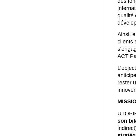
des fon
internat
qualité
dévelop
Ainsi, 
clients
s’engag
ACT Pa
L’objec
anticip
rester 
innover
MISSI
UTOPIE
son bi
indirec
stratég