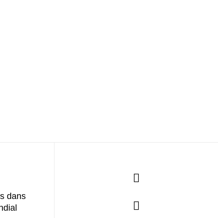
es dans
ndial