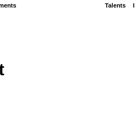
ments
Talents
t