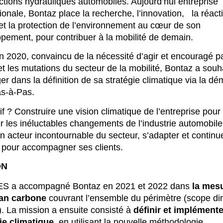
ctions hydrauliques automobiles. Aujourd’hui entreprise
ionale, Bontaz place la recherche, l’innovation, la réactiv
 et la protection de l’environnement au cœur de son
pement, pour contribuer à la mobilité de demain.
en 2020, convaincu de la nécessité d’agir et encouragé p
 et les mutations du secteur de la mobilité, Bontaz a souh
er dans la définition de sa stratégie climatique via la d
s-à-Pas.
tif ? Construire une vision climatique de l’entreprise pour
er les inéluctables changements de l’industrie automobile
un acteur incontournable du secteur, s’adapter et continu
 pour accompagner ses clients.
ON
S a accompagné Bontaz en 2021 et 2022 dans
la mes
lan carbone
couvrant l’ensemble du périmètre (scope dir
t). La mission a ensuite consisté à
définir et implémente
ie climatique,
en utilisant la nouvelle méthodologie