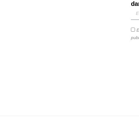
da
E
publ