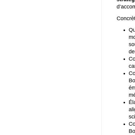
d’acco
Concrèt
Qu
mo
so
de
Co
ca
Co
Bo
ém
mé
Él
al
sc
Co
Bo