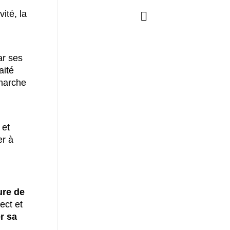
ité, la
ar ses
aité
émarche
 et
er à
ure de
ect et
r sa