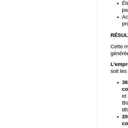
Ét
pa
Ac
pr
RÉSUL
Cette m
générée
L’empr
soit le
36
co
et
Bo
têt
20
co