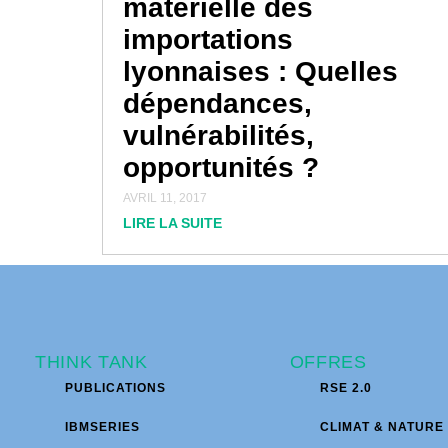
matérielle des
importations
lyonnaises : Quelles
dépendances,
vulnérabilités,
opportunités ?
AVRIL 11, 2017
LIRE LA SUITE
THINK TANK
OFFRES
PUBLICATIONS
RSE 2.0
IBMSERIES
CLIMAT & NATURE