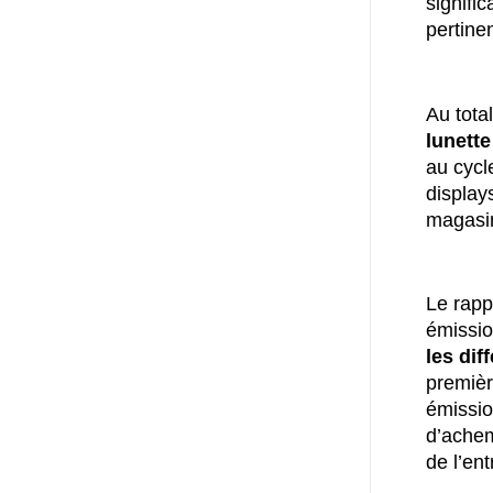
signific
pertine
Au total
lunette
au cycl
display
magasi
Le rapp
émissi
les dif
premièr
émissio
d’achem
de l’en