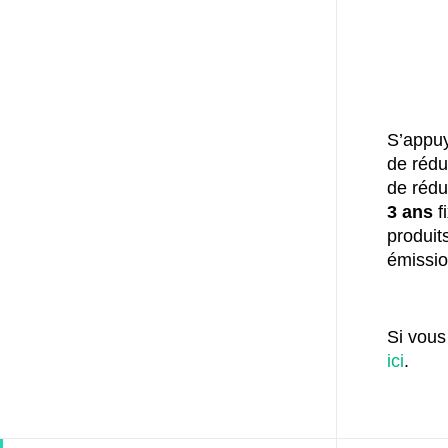
S’appuy
de rédu
de rédu
3 ans
f
produit
émissio
Si vous
ici
.