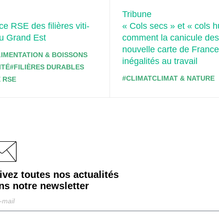
Tribune
e RSE des filières viti-
« Cols secs » et « cols 
du Grand Est
comment la canicule des
nouvelle carte de Franc
LIMENTATION & BOISSONS
inégalités au travail
ITÉ
#FILIÈRES DURABLES
#CLIMAT
CLIMAT & NATURE
 RSE
ivez toutes nos actualités
ns notre
newsletter