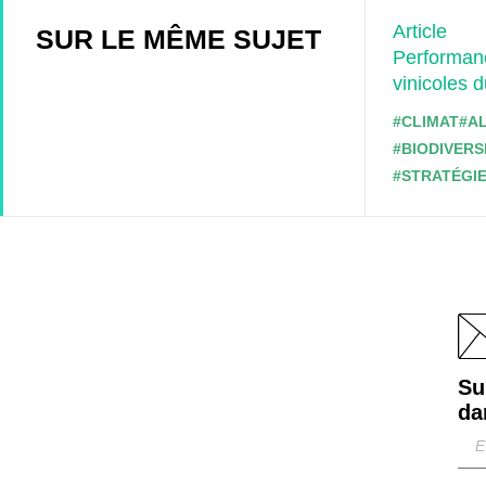
Article
SUR LE MÊME SUJET
Performanc
vinicoles 
#CLIMAT
#A
#BIODIVERS
#STRATÉGIE
Su
da