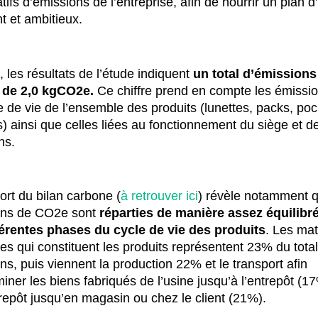
atifs d’émissions de l’entreprise, afin de nourrir un plan d
nt et ambitieux.
, les résultats de l’étude indiquent
un total d’émissions
 de
2,0 kgCO2e
.
Ce chiffre prend en compte les émissio
e de vie de l’ensemble des produits (lunettes, packs, poc
s) ainsi que celles liées au fonctionnement du siège et d
ns.
ort du bilan carbone (
à retrouver ici
) révèle notamment q
ons de CO2e sont
réparties de manière assez équilibr
férentes phases du cycle de vie des produits
. Les mat
es qui constituent les produits représentent 23% du tota
ns, puis viennent la production 22% et le transport afin
iner les biens fabriqués de l’usine jusqu’à l’entrepôt (17
trepôt jusqu’en magasin ou chez le client (21%).