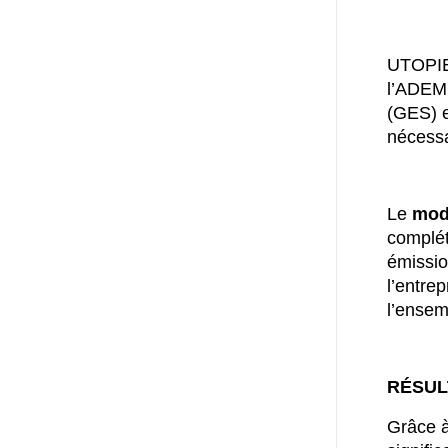
UTOPIE
l’ADEME
(GES) e
nécessa
Le
mod
complét
émissio
l’entre
l’ensem
RÉSUL
Grâce à