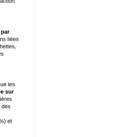
’action
 par
ns liées
hettes,
es
ue les
ée sur
ières
l des
%) et