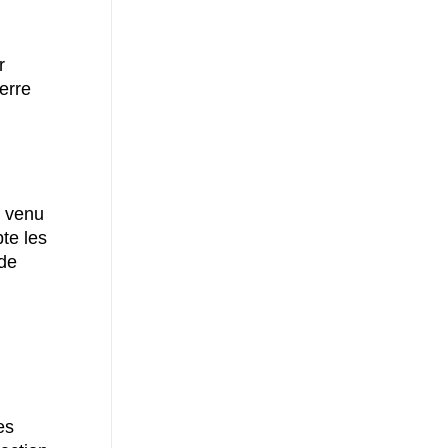
r
erre
 venu
te les
de
es