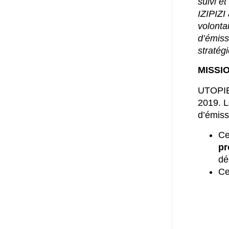
suivi e
IZIPIZI
volonta
d’émiss
stratég
MISSI
UTOPIE
2019. L
d’émiss
Ce
pr
dé
Ce