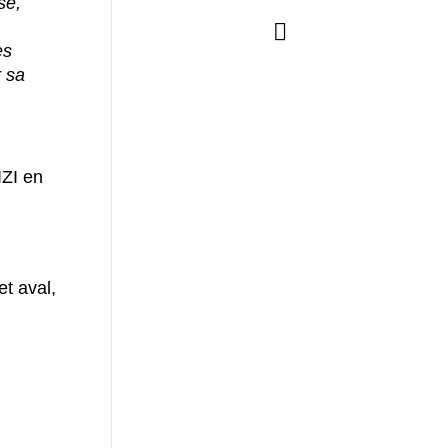
se,
es
r sa
IZI en
et aval,