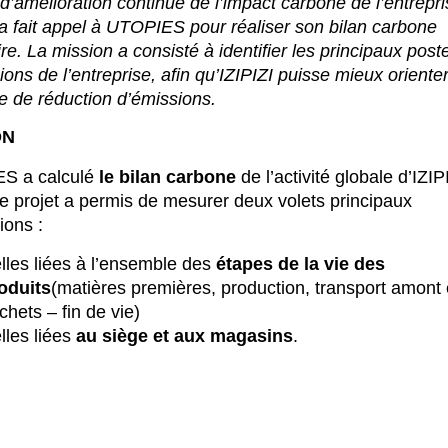
t d’amélioration continue de l’impact carbone de l’entrepri
 a fait appel à UTOPIES pour réaliser son bilan carbone
ire. La mission a consisté à identifier les principaux post
ions de l’entreprise, afin qu’IZIPIZI puisse mieux oriente
ie de réduction d’émissions.
ON
S a calculé
le bilan carbone
de l’activité globale d’IZIP
e projet a permis de mesurer deux volets principaux
ions :
lles liées à l’ensemble des
étapes de la vie des
oduits
(matières premières, production, transport amont 
chets – fin de vie)
lles liées
au
siège et aux magasins
.