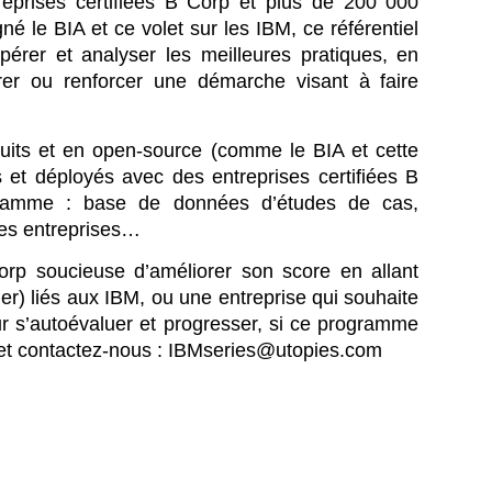
prises certifiées B Corp et plus de 200 000
é le BIA et ce volet sur les IBM, ce référentiel
pérer et analyser les meilleures pratiques, en
urer ou renforcer une démarche visant à faire
tuits et en open-source (comme le BIA et cette
 et déployés avec des entreprises certifiées B
gramme : base de données d’études de cas,
 les entreprises…
orp soucieuse d’améliorer son score en allant
cher) liés aux IBM, ou une entreprise qui souhaite
our s’autoévaluer et progresser, si ce programme
s et contactez-nous : IBMseries@utopies.com