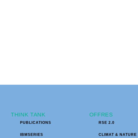
THINK TANK
OFFRES
PUBLICATIONS
RSE 2.0
IBMSERIES
CLIMAT & NATURE