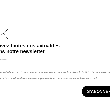
ivez toutes nos actualités
ns notre
newsletter
n m'abonnant, je consens à recevoir les actualités UTOPIES, les derni
ications et autres e-mails promotionnels sur mon adresse mail.
S'ABONNE