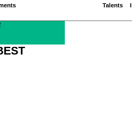
ments
Talents
2
 BEST