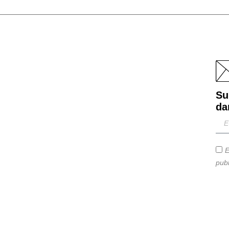
Su
da
E
publ