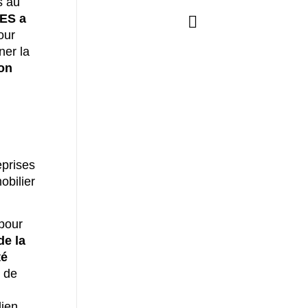
s au
ES a
our
ner la
ion
eprises
obilier
 pour
de la
té
l de
lien