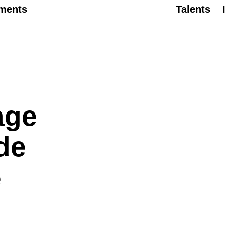
ments
Talents
age
 de
e