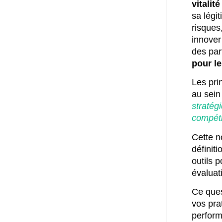
vitalit
sa légit
risques
innover
des par
pour l
Les pri
au sein
stratégi
compétit
Cette n
définiti
outils p
évaluat
Ce ques
vos pra
perform