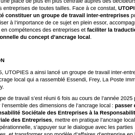
une place de plus en plus centrale auprès des décideur
s entreprises de toutes tailles. Face à ce constat,
UTOPI
é constituer un groupe de travail inter-entreprises
p
liser à l’importance de ce sujet en plein essor, accompag
 en compétences des entreprises et
faciliter la traduct
ionnelle du concept d’ancrage local
.
ON
, UTOPIES a ainsi lancé un groupe de travail inter-entr
ncrage local qui a rassemblé Essendi, Frey, La Poste Imm
y.
pe de travail s’est réuni 6 fois au cours de l’année 2025
 l’ensemble des dimensions de l’ancrage local :
passer 
abilité Sociétale des Entreprises à la Responsabili
riale des Entreprises
, mettre en pratique l’ancrage loca
pérationnelle, s’appuyer sur le dialogue avec les parties
es, et transformer son modèle d’affaires d’entreprise en 