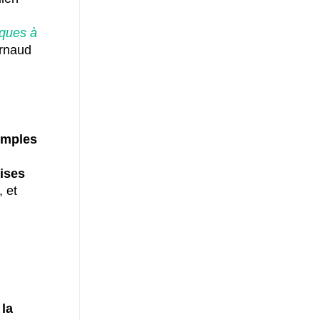
iques à
Arnaud
emples
rises
, et
 la