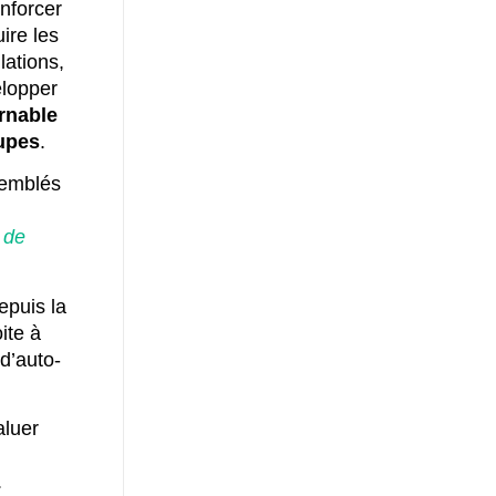
enforcer
uire les
lations,
elopper
urnable
oupes
.
semblés
r de
epuis la
oite à
 d’auto-
aluer
.