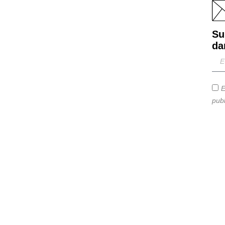
Su
da
E
publ