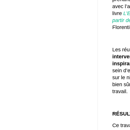
avec l’
livre
L’
partir d
Florent
Les réu
interv
inspir
sein d’
sur le 
bien sû
travail.
RÉSUL
Ce trav