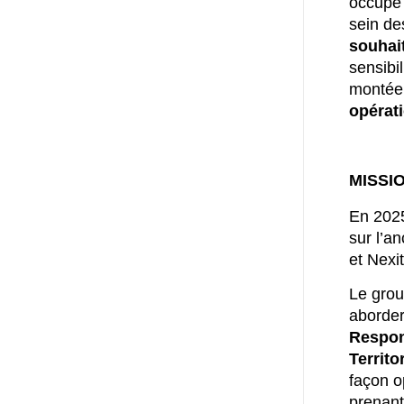
occupe 
sein de
souhait
sensibi
montée
opérat
MISSI
En 2025
sur l’a
et Nexit
Le grou
aborder
Respons
Territo
façon o
prenant