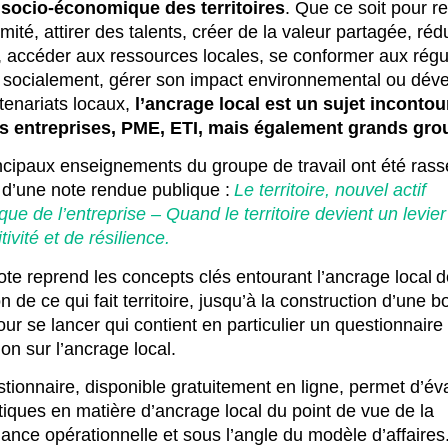
é socio-économique des territoires
. Que ce soit pour r
imité, attirer des talents, créer de la valeur partagée, réd
, accéder aux ressources locales, se conformer aux régu
 socialement, gérer son impact environnemental ou dév
tenariats locaux,
l’ancrage local est un sujet inconto
es entreprises, PME, ETI, mais également grands gr
ncipaux enseignements du groupe de travail ont été ras
 d’une note rendue publique :
Le territoire, nouvel actif
que de l’entreprise – Quand le territoire devient un levie
ivité et de résilience.
ote reprend les concepts clés entourant l’ancrage local d
on de ce qui fait territoire, jusqu’à la construction d’une b
our se lancer qui contient en particulier un questionnaire
ion sur l’ancrage local.
tionnaire, disponible gratuitement en ligne, permet d’év
tiques en matière d’ancrage local du point de vue de la
ance opérationnelle et sous l’angle du modèle d’affaires