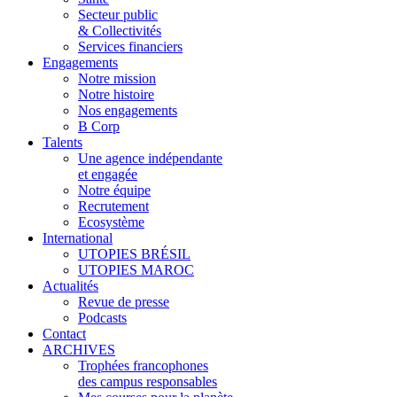
Secteur public
& Collectivités
Services financiers
Engagements
Notre mission
Notre histoire
Nos engagements
B Corp
Talents
Une agence indépendante
et engagée
Notre équipe
Recrutement
Ecosystème
International
UTOPIES BRÉSIL
UTOPIES MAROC
Actualités
Revue de presse
Podcasts
Contact
ARCHIVES
Trophées francophones
des campus responsables