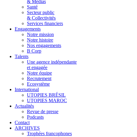
& Médias
Santé
Secteur public
& Collectivités
Services financiers
Engagements
Notre mission
Notre histoire
Nos engagements
B Corp
Talents
Une agence indépendante
et engagée
Notre équipe
Recrutement
Ecosystème
International
UTOPIES BRÉSIL
UTOPIES MAROC
Actualités
Revue de presse
Podcasts
Contact
ARCHIVES
Trophées francophones