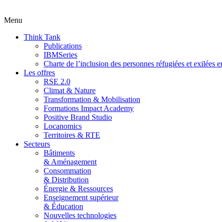
Menu
Think Tank
Publications
IBMSeries
Charte de l’inclusion des personnes réfugiées et exilées e
Les offres
RSE 2.0
Climat & Nature
Transformation & Mobilisation
Formations Impact Academy
Positive Brand Studio
Locanomics
Territoires & RTE
Secteurs
Bâtiments
& Aménagement
Consommation
& Distribution
Énergie & Ressources
Enseignement supérieur
& Éducation
Nouvelles technologies