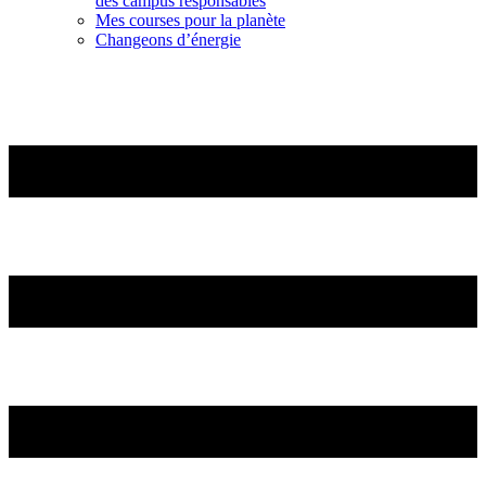
des campus responsables
Mes courses pour la planète
Changeons d’énergie