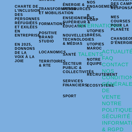
NOS
DES CAM
ÉNERGIE &
CHARTE DE
ENGAGEMENTS
RESPONS
TRANSFORMATION
RESSOURCES
L'INCLUSION
ET MOBILISATION
DES
B
MES
ENSEIGNEMENT
PERSONNES
CORP
COURSES
SUPÉRIEUR &
RÉFUGIÉES
FORMATIONS
INTERNATIONAL
POUR LA
ÉDUCATION
ET EXILÉES
PLANÈTE
UTOPIES
EN
POSITIVE
BRÉSIL
ENTREPRISE
NOUVELLES
BRAND
CHANGEO
TECHNOLOGIES
STUDIO
D'ÉNERGI
& MÉDIAS
UTOPIES
EN 2025,
MAROC
DONNONS
ACTUALIT
LOCANOMICS
DE LA
TALENTS
SANTÉ
VOIX À LA
FAQ
NOTRE
JOIE
TERRITOIRES
SECTEUR
ÉQUIPE
CONTACT
& RTE
PUBLIC &
NOS
COLLECTIVITÉS
RECRUTEMENT
CONDITIO
SERVICES
GÉNÉRAL
FINANCIERS
ECOSYSTÈME
DE
SPORT
VENTE
NOTRE
POLITIQU
SÉCURITÉ
INFORMAT
& RGPD