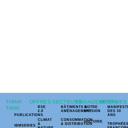
THINK
OFFRES
SECTEURS
ENGAGEMENTS
ARCHIVES
RSE
BÂTIMENTS &
NOTRE
MANIFEST
TANK
2.0
AMÉNAGEMENT
MISSION
DES 30
PUBLICATIONS
ANS
CLIMAT
CONSOMMATION
HISTOIRE
&
& DISTRIBUTION
TROPHÉE
IBMSERIES
NATURE
FRANCOP