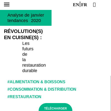
EN
FR
Analyse de
janvier
tendances
2020
RÉVOLUTION(S)
EN CUISINE(S) :
Les
futurs
de
la
restauration
durable
#ALIMENTATION & BOISSONS
#CONSOMMATION & DISTRIBUTION
#RESTAURATION
TÉLÉCHARGER