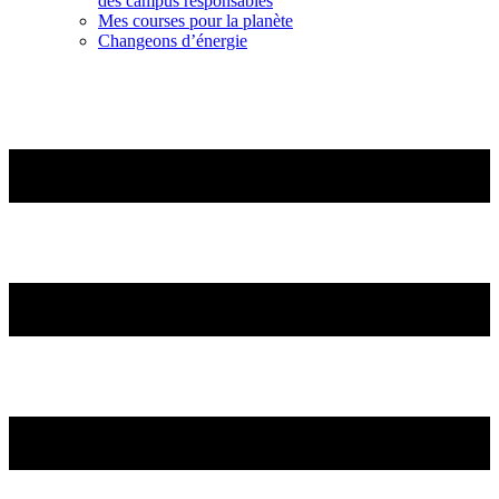
des campus responsables
Mes courses pour la planète
Changeons d’énergie