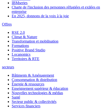
IBMseries
Charte de l'inclusion des personnes réfugiées et exilées en
entreprise
En 2025, donnons de la voix à la joie
Offres
RSE 2.0
Climat & Nature
Transformation et mobilisation
Formations
Positive Brand Studio
Locanomics
Territoires & RTE
secteurs
Bâtiments & Aménagement
Consommation & distribution
Énergie & ressources
Enseignement supérieur & éducation
Nouvelles technologies & médias
Santé
Secteur public & collectivités
Services financiers