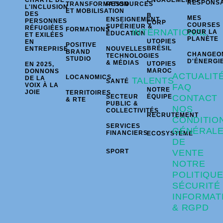
RESPONS
TRANSFORMATION
RESSOURCES
L'INCLUSION
ET MOBILISATION
DES
B
MES
ENSEIGNEMENT
PERSONNES
CORP
COURSES
SUPÉRIEUR &
RÉFUGIÉES
FORMATIONS
INTERNATIONAL
POUR LA
ÉDUCATION
ET EXILÉES
PLANÈTE
UTOPIES
EN
POSITIVE
BRÉSIL
ENTREPRISE
NOUVELLES
BRAND
CHANGEO
TECHNOLOGIES
STUDIO
D'ÉNERGI
& MÉDIAS
UTOPIES
EN 2025,
MAROC
DONNONS
ACTUALIT
LOCANOMICS
DE LA
TALENTS
SANTÉ
VOIX À LA
FAQ
NOTRE
JOIE
TERRITOIRES
SECTEUR
ÉQUIPE
CONTACT
& RTE
PUBLIC &
NOS
COLLECTIVITÉS
RECRUTEMENT
CONDITIO
SERVICES
GÉNÉRAL
FINANCIERS
ECOSYSTÈME
DE
SPORT
VENTE
NOTRE
POLITIQU
SÉCURITÉ
INFORMAT
& RGPD