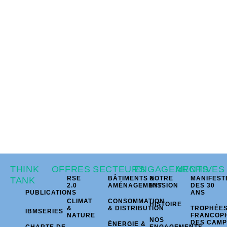
THINK
OFFRES
SECTEURS
ENGAGEMENTS
ARCHIVES
RSE
BÂTIMENTS &
NOTRE
MANIFEST
TANK
2.0
AMÉNAGEMENT
MISSION
DES 30
PUBLICATIONS
ANS
CLIMAT
CONSOMMATION
HISTOIRE
&
& DISTRIBUTION
TROPHÉE
IBMSERIES
NATURE
FRANCOP
NOS
DES CAM
ÉNERGIE &
CHARTE DE
ENGAGEMENTS