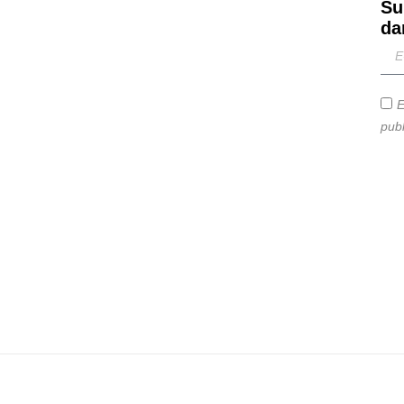
Su
da
E
publ