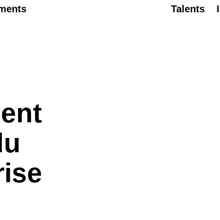
ments
Talents
ent
du
rise