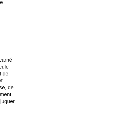
ce
ncarné
cule
t de
et
ise, de
ement
njuguer