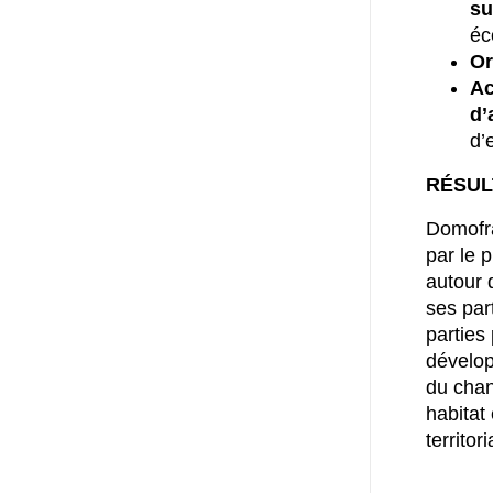
su
éc
Or
A
d’
d’
RÉSUL
Domofra
par le 
autour 
ses par
parties 
dévelop
du chan
habitat 
territori