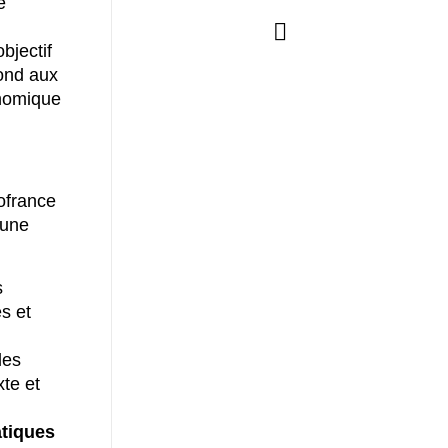
é
bjectif
pond aux
onomique
ofrance
 une
s
es et
les
xte et
atiques