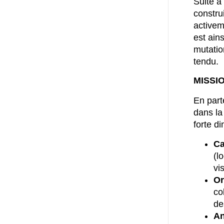
Suite 
constru
activem
est ain
mutatio
tendu
.
MISSI
En par
dans la
forte d
Ca
(l
vi
Or
co
de
An