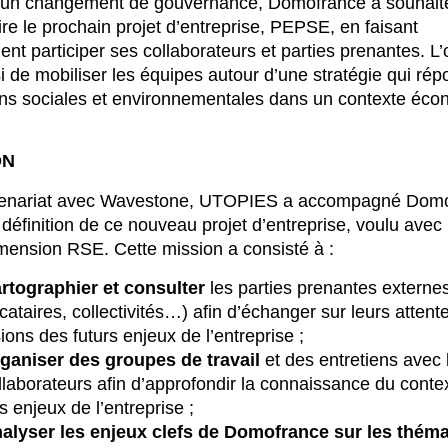
à un changement de gouvernance, Domofrance a souhait
ire le prochain projet d’entreprise, PEPSE, en faisant
ent participer ses collaborateurs et parties prenantes. L’o
si de
mobiliser les équipes autour d’une stratégie qui ré
ns sociales et environnementales dans un contexte éc
ON
tenariat avec Wavestone, UTOPIES a accompagné Dom
 définition de ce nouveau projet d’entreprise, voulu avec
imension RSE. Cette mission a consisté à :
rtographier et consulter
les parties prenantes externe
ocataires, collectivités…) afin d’échanger sur leurs attent
sions des futurs enjeux de l’entreprise ;
ganiser des groupes de travail
et des entretiens avec 
llaborateurs afin d’approfondir la connaissance du conte
s enjeux de l’entreprise ;
alyser les enjeux clefs de Domofrance sur les thém