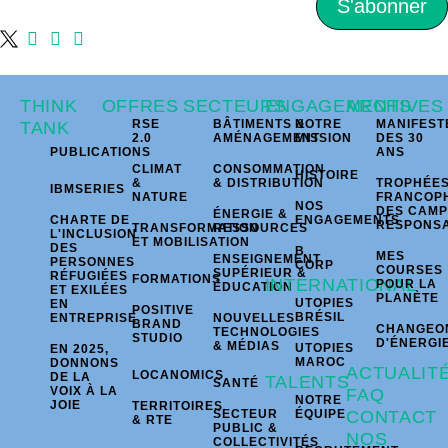
S'abonner
THINK
OFFRES
SECTEURS
ENGAGEMENTS
ARCHIVES
RSE
BÂTIMENTS &
NOTRE
MANIFEST
TANK
2.0
AMÉNAGEMENT
MISSION
DES 30
PUBLICATIONS
ANS
CLIMAT
CONSOMMATION
HISTOIRE
&
& DISTRIBUTION
TROPHÉE
IBMSERIES
NATURE
FRANCOP
NOS
DES CAM
ÉNERGIE &
CHARTE DE
ENGAGEMENTS
RESPONS
TRANSFORMATION
RESSOURCES
L'INCLUSION
ET MOBILISATION
DES
B
MES
ENSEIGNEMENT
PERSONNES
CORP
COURSES
SUPÉRIEUR &
RÉFUGIÉES
FORMATIONS
INTERNATIONAL
POUR LA
ÉDUCATION
ET EXILÉES
PLANÈTE
UTOPIES
EN
POSITIVE
BRÉSIL
ENTREPRISE
NOUVELLES
BRAND
CHANGEO
TECHNOLOGIES
STUDIO
D'ÉNERGI
& MÉDIAS
UTOPIES
EN 2025,
MAROC
DONNONS
ACTUALIT
LOCANOMICS
DE LA
TALENTS
SANTÉ
VOIX À LA
FAQ
NOTRE
JOIE
TERRITOIRES
SECTEUR
ÉQUIPE
CONTACT
& RTE
PUBLIC &
NOS
COLLECTIVITÉS