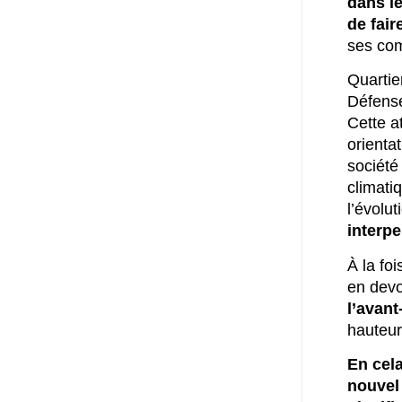
dans le
de fair
ses com
Quartie
Défense
Cette at
orientat
société
climati
l’évolu
interpe
À la fo
en devo
l’avant
hauteur
En cela
nouvel