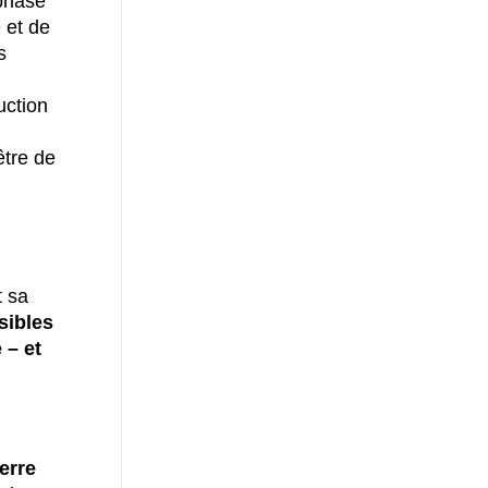
phase
 et de
s
uction
être de
 sa
sibles
 – et
erre