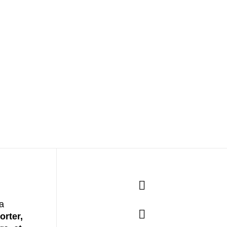
a
orter,