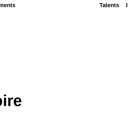
ments
Talents
oire