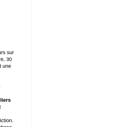
rs sur
re, 30
t une
t
liers
t
iction.