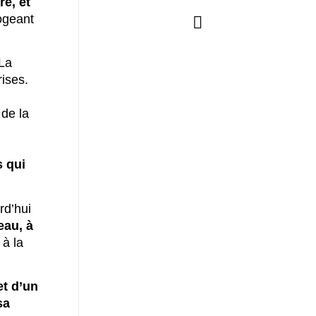
re, et
rogeant
 La
ises.
 de la
s qui
rd’hui
eau, à
 à la
et d’un
sa