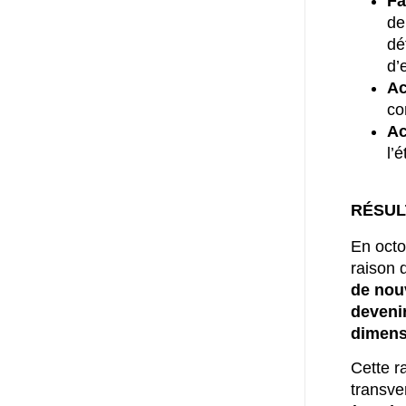
Fa
de
dé
d’
Ac
co
Ac
l’
RÉSUL
En oct
raison 
de nouv
devenir
dimens
Cette r
transve