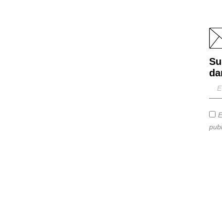
Su
da
E
publ