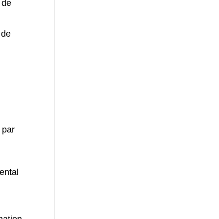
l de
 de
 par
ental
mation