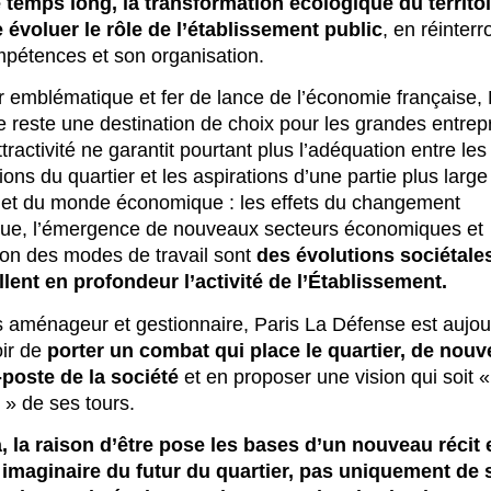
 temps long, la transformation écologique du territoi
e évoluer le rôle de l’établissement public
, en réinter
pétences et son organisation.
r emblématique et fer de lance de l’économie française,
 reste une destination de choix pour les grandes entrepr
tractivité ne garantit pourtant plus l’adéquation entre les
ions du quartier et les aspirations d’une partie plus large
 et du monde économique : les effets du changement
que, l’émergence de nouveaux secteurs économiques et
tion des modes de travail sont
des évolutions sociétale
llent en profondeur l’activité de l’Établissement.
is aménageur et gestionnaire, Paris La Défense est aujou
ir de
porter un combat qui place le quartier, de nouv
-poste de la société
et en proposer une vision qui soit «
 » de ses tours.
, la raison d’être pose les bases d’un nouveau récit 
 imaginaire du futur du quartier, pas uniquement de 