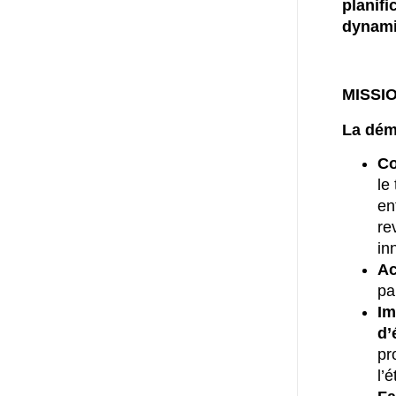
planif
dynami
MISSI
La dém
Co
le
en
re
in
Ac
pa
Im
d’
pr
l’