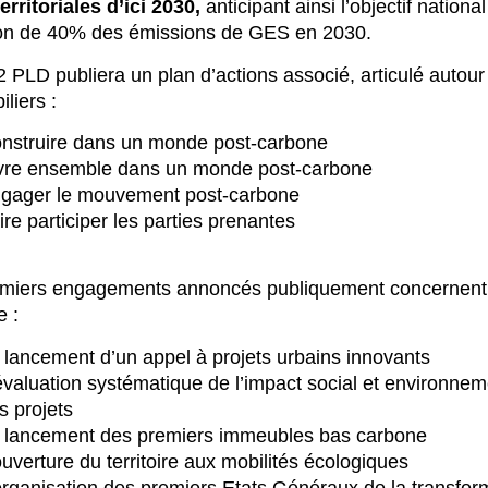
erritoriales d’ici 2030,
anticipant ainsi l’objectif nationa
ion de 40% des émissions de GES en 2030.
 PLD publiera un plan d’actions associé, articulé autour
iliers :
nstruire dans un monde post-carbone
vre ensemble dans un monde post-carbone
gager le mouvement post-carbone
ire participer les parties prenantes
emiers engagements annoncés publiquement concernent
 :
 lancement d’un appel à projets urbains innovants
évaluation systématique de l’impact social et environnem
s projets
 lancement des premiers immeubles bas carbone
ouverture du territoire aux mobilités écologiques
organisation des premiers Etats Généraux de la transfor