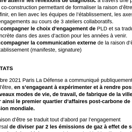
ire atterrir les réflexions de diagnostic
à travers une 
 co-construction permettant de formaliser la raison d’être
finir, en lien avec les équipes de l’établissement, les axe
engagements au cours de 3 ateliers collaboratifs.
compagner le choix d’engagement de
PLD et sa trad
ncrète dans des axes d’action pour les années à venir.
compagner la communication externe
de la raison d’
établissement (manifeste, signature)
TATS
obre 2021 Paris La Défense a communiqué publiquement
d’être,
en s’engageant à expérimenter et à rendre pos
eaux modes de vie, de travail, de fabrique de la ville
 ainsi le premier quartier d’affaires post-carbone de
ion mondiale.
aison d’être se traduit tout d’abord par l’engagement
rsal
de diviser par 2 les émissions de gaz à effet de s