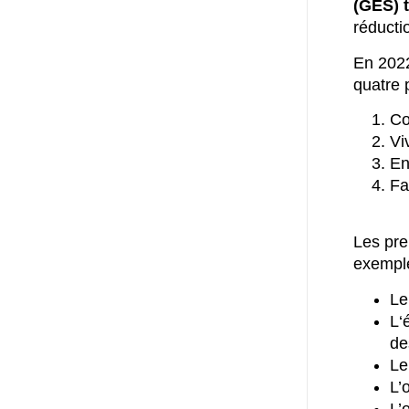
(GES) t
réduct
En 2022
quatre p
Co
Vi
En
Fa
Les pr
exemple
Le
L‘
de
Le
L’
L’