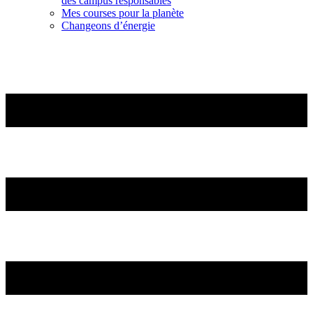
des campus responsables
Mes courses pour la planète
Changeons d’énergie