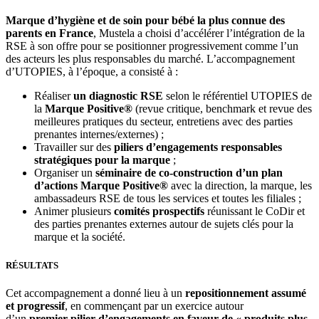
Marque d’hygiène et de soin pour bébé la plus connue des
parents en France
, Mustela a choisi d’accélérer l’intégration de la
RSE à son offre pour se positionner progressivement comme l’un
des acteurs les plus responsables du marché. L’accompagnement
d’UTOPIES, à l’époque, a consisté à :
Réaliser
un diagnostic RSE
selon le référentiel UTOPIES de
la
Marque Positive®
(revue critique, benchmark et revue des
meilleures pratiques du secteur, entretiens avec des parties
prenantes internes/externes) ;
Travailler sur des
piliers d’engagements responsables
stratégiques pour la marque
;
Organiser un
séminaire de co-construction d’un plan
d’actions Marque Positive®
avec la direction, la marque, les
ambassadeurs RSE de tous les services et toutes les filiales ;
Animer plusieurs
comités prospectifs
réunissant le CoDir et
des parties prenantes externes autour de sujets clés pour la
marque et la société.
RÉSULTATS
Cet accompagnement a donné lieu à un
repositionnement assumé
et progressif
, en commençant par un exercice autour
d’un
premier pilier d’engagements en faveur de « produits plus