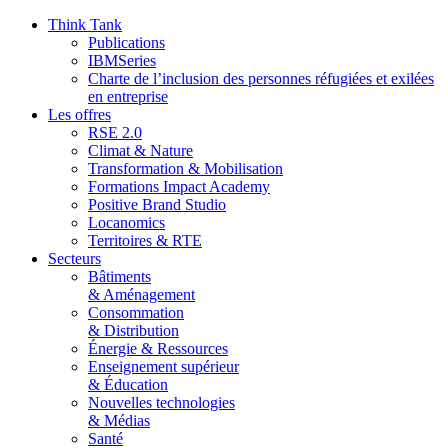
Aller
Think Tank
au
Publications
contenu
IBMSeries
Charte de l’inclusion des personnes réfugiées et exilées
en entreprise
Les offres
RSE 2.0
Climat & Nature
Transformation & Mobilisation
Formations Impact Academy
Positive Brand Studio
Locanomics
Territoires & RTE
Secteurs
Bâtiments
& Aménagement
Consommation
& Distribution
Énergie & Ressources
Enseignement supérieur
& Éducation
Nouvelles technologies
& Médias
Santé