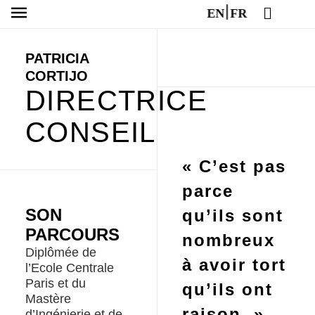
EN
FR
PATRICIA
CORTIJO
DIRECTRICE
CONSEIL
« C’est pas
parce
SON
qu’ils sont
PARCOURS
nombreux
Diplômée de
à avoir tort
l’Ecole Centrale
Paris et du
qu’ils ont
Mastère
raison. »
d’Ingénierie et de