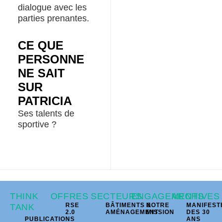
dialogue avec les
parties prenantes.
CE QUE
PERSONNE
NE SAIT
SUR
PATRICIA
Ses talents de
sportive ?
THINK
OFFRES
SECTEURS
ENGAGEMENTS
ARCHIVES
RSE
BÂTIMENTS &
NOTRE
MANIFEST
TANK
2.0
AMÉNAGEMENT
MISSION
DES 30
PUBLICATIONS
ANS