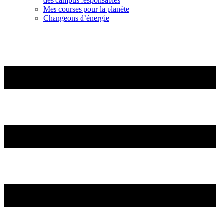
des campus responsables
Mes courses pour la planète
Changeons d’énergie