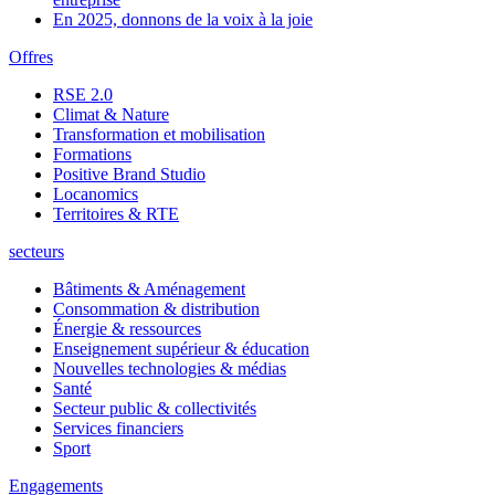
En 2025, donnons de la voix à la joie
Offres
RSE 2.0
Climat & Nature
Transformation et mobilisation
Formations
Positive Brand Studio
Locanomics
Territoires & RTE
secteurs
Bâtiments & Aménagement
Consommation & distribution
Énergie & ressources
Enseignement supérieur & éducation
Nouvelles technologies & médias
Santé
Secteur public & collectivités
Services financiers
Sport
Engagements