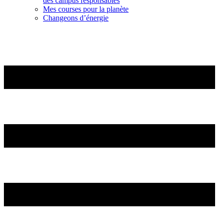
des campus responsables
Mes courses pour la planète
Changeons d’énergie