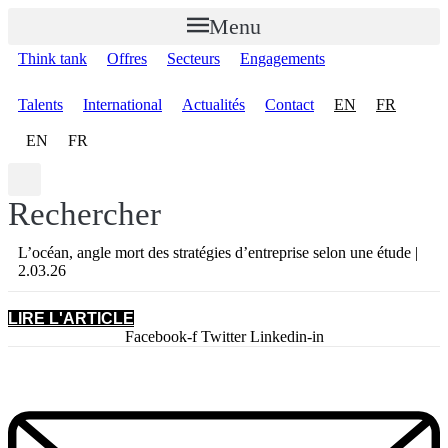
Aller
Menu
au
contenu
Think tank
Offres
Secteurs
Engagements
Talents
International
Actualités
Contact
EN
FR
EN
FR
Rechercher
L’océan, angle mort des stratégies d’entreprise selon une étude |
2.03.26
LIRE L'ARTICLE
Facebook-f
Twitter
Linkedin-in