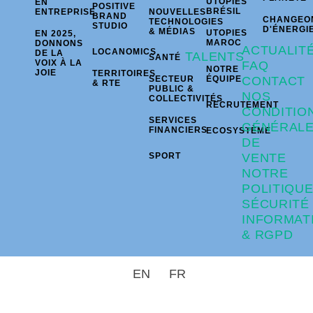
UTOPIES
EN
POSITIVE
BRÉSIL
ENTREPRISE
NOUVELLES
BRAND
CHANGEO
TECHNOLOGIES
STUDIO
D'ÉNERGI
& MÉDIAS
UTOPIES
EN 2025,
MAROC
DONNONS
ACTUALIT
LOCANOMICS
DE LA
TALENTS
SANTÉ
VOIX À LA
FAQ
NOTRE
JOIE
TERRITOIRES
SECTEUR
ÉQUIPE
CONTACT
& RTE
PUBLIC &
NOS
COLLECTIVITÉS
RECRUTEMENT
CONDITIO
SERVICES
GÉNÉRAL
FINANCIERS
ECOSYSTÈME
DE
SPORT
VENTE
NOTRE
POLITIQU
SÉCURITÉ
INFORMAT
& RGPD
EN
FR