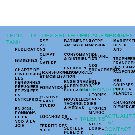
THINK
OFFRES
SECTEURS
ENGAGEMENTS
ARCHIVES
RSE
BÂTIMENTS &
NOTRE
MANIFEST
TANK
2.0
AMÉNAGEMENT
MISSION
DES 30
PUBLICATIONS
ANS
CLIMAT
CONSOMMATION
HISTOIRE
&
& DISTRIBUTION
TROPHÉE
IBMSERIES
NATURE
FRANCOP
NOS
DES CAM
ÉNERGIE &
CHARTE DE
ENGAGEMENTS
RESPONS
TRANSFORMATION
RESSOURCES
L'INCLUSION
ET MOBILISATION
DES
B
MES
ENSEIGNEMENT
PERSONNES
CORP
COURSES
SUPÉRIEUR &
RÉFUGIÉES
FORMATIONS
INTERNATIONAL
POUR LA
ÉDUCATION
ET EXILÉES
PLANÈTE
UTOPIES
EN
POSITIVE
BRÉSIL
ENTREPRISE
NOUVELLES
BRAND
CHANGEO
TECHNOLOGIES
STUDIO
D'ÉNERGI
& MÉDIAS
UTOPIES
EN 2025,
MAROC
DONNONS
ACTUALIT
LOCANOMICS
DE LA
TALENTS
SANTÉ
VOIX À LA
FAQ
NOTRE
JOIE
TERRITOIRES
SECTEUR
ÉQUIPE
CONTACT
& RTE
PUBLIC &