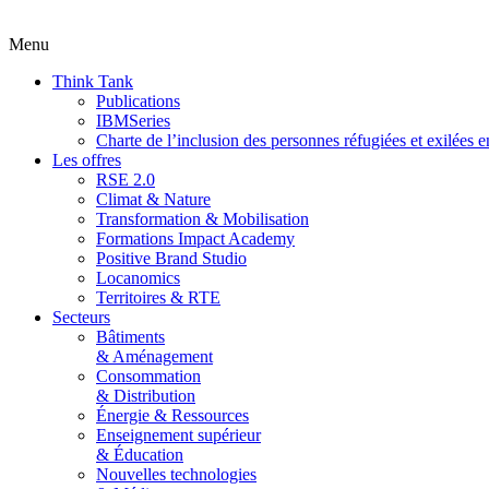
Menu
Think Tank
Publications
IBMSeries
Charte de l’inclusion des personnes réfugiées et exilées e
Les offres
RSE 2.0
Climat & Nature
Transformation & Mobilisation
Formations Impact Academy
Positive Brand Studio
Locanomics
Territoires & RTE
Secteurs
Bâtiments
& Aménagement
Consommation
& Distribution
Énergie & Ressources
Enseignement supérieur
& Éducation
Nouvelles technologies