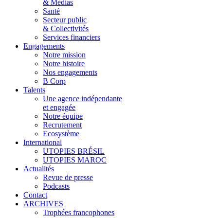
& Médias
Santé
Secteur public
& Collectivités
Services financiers
Engagements
Notre mission
Notre histoire
Nos engagements
B Corp
Talents
Une agence indépendante
et engagée
Notre équipe
Recrutement
Ecosystème
International
UTOPIES BRÉSIL
UTOPIES MAROC
Actualités
Revue de presse
Podcasts
Contact
ARCHIVES
Trophées francophones