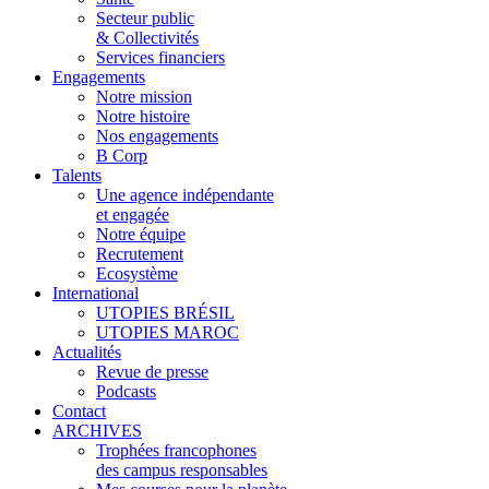
Secteur public
& Collectivités
Services financiers
Engagements
Notre mission
Notre histoire
Nos engagements
B Corp
Talents
Une agence indépendante
et engagée
Notre équipe
Recrutement
Ecosystème
International
UTOPIES BRÉSIL
UTOPIES MAROC
Actualités
Revue de presse
Podcasts
Contact
ARCHIVES
Trophées francophones
des campus responsables