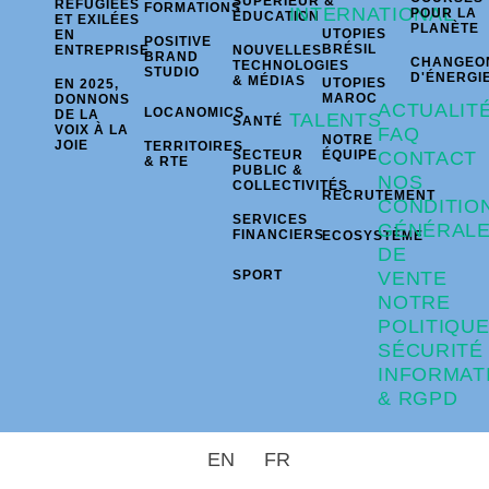
SUPÉRIEUR &
RÉFUGIÉES
FORMATIONS
INTERNATIONAL
POUR LA
ÉDUCATION
ET EXILÉES
PLANÈTE
UTOPIES
EN
POSITIVE
BRÉSIL
ENTREPRISE
NOUVELLES
BRAND
CHANGEO
TECHNOLOGIES
STUDIO
D'ÉNERGI
& MÉDIAS
UTOPIES
EN 2025,
MAROC
DONNONS
ACTUALIT
LOCANOMICS
DE LA
TALENTS
SANTÉ
VOIX À LA
FAQ
NOTRE
JOIE
TERRITOIRES
SECTEUR
ÉQUIPE
CONTACT
& RTE
PUBLIC &
NOS
COLLECTIVITÉS
RECRUTEMENT
CONDITIO
SERVICES
GÉNÉRAL
FINANCIERS
ECOSYSTÈME
DE
SPORT
VENTE
NOTRE
POLITIQU
SÉCURITÉ
INFORMAT
& RGPD
EN
FR