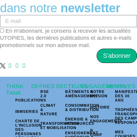
dans notre
newsletter
En m'abonnant, je consens à recevoir les actualités
UTOPIES, les dernières publications et autres e-mails
promotionnels sur mon adresse mail.
S'abonner
THINK
OFFRES
SECTEURS
ENGAGEMENTS
ARCHIVES
RSE
BÂTIMENTS &
NOTRE
MANIFEST
TANK
2.0
AMÉNAGEMENT
MISSION
DES 30
PUBLICATIONS
ANS
CLIMAT
CONSOMMATION
HISTOIRE
&
& DISTRIBUTION
TROPHÉE
IBMSERIES
NATURE
FRANCOP
NOS
DES CAM
ÉNERGIE &
CHARTE DE
ENGAGEMENTS
RESPONS
TRANSFORMATION
RESSOURCES
L'INCLUSION
ET MOBILISATION
DES
B
MES
ENSEIGNEMENT
PERSONNES
CORP
COURSES