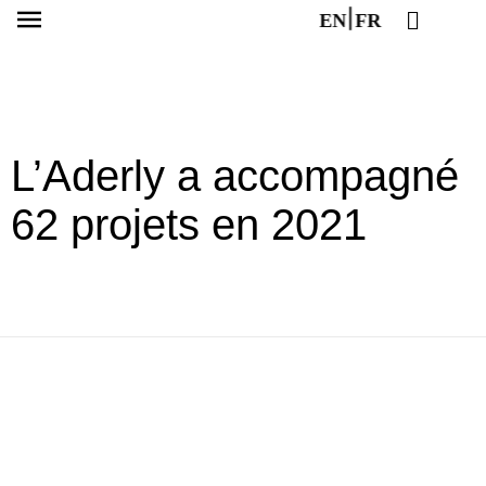
EN
FR
L’Aderly a accom­pa­gné
62 projets en 2021