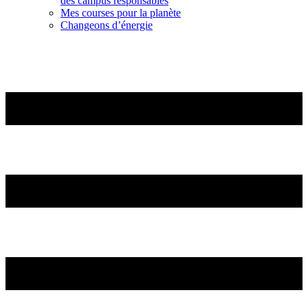
des campus responsables
Mes courses pour la planète
Changeons d’énergie