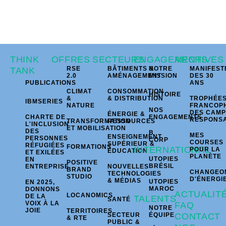
THINK
OFFRES
SECTEURS
ENGAGEMENTS
ARCHIVES
RSE
BÂTIMENTS &
NOTRE
MANIFEST
TANK
2.0
AMÉNAGEMENT
MISSION
DES 30
PUBLICATIONS
ANS
CLIMAT
CONSOMMATION
HISTOIRE
&
& DISTRIBUTION
TROPHÉE
IBMSERIES
NATURE
FRANCOP
NOS
DES CAM
ÉNERGIE &
CHARTE DE
ENGAGEMENTS
RESPONS
TRANSFORMATION
RESSOURCES
L'INCLUSION
ET MOBILISATION
DES
B
MES
ENSEIGNEMENT
PERSONNES
CORP
COURSES
SUPÉRIEUR &
RÉFUGIÉES
FORMATIONS
INTERNATIONAL
POUR LA
ÉDUCATION
ET EXILÉES
PLANÈTE
UTOPIES
EN
POSITIVE
BRÉSIL
ENTREPRISE
NOUVELLES
BRAND
CHANGEO
TECHNOLOGIES
STUDIO
D'ÉNERGI
& MÉDIAS
UTOPIES
EN 2025,
MAROC
DONNONS
ACTUALIT
LOCANOMICS
DE LA
TALENTS
SANTÉ
VOIX À LA
FAQ
NOTRE
JOIE
TERRITOIRES
SECTEUR
ÉQUIPE
CONTACT
& RTE
PUBLIC &