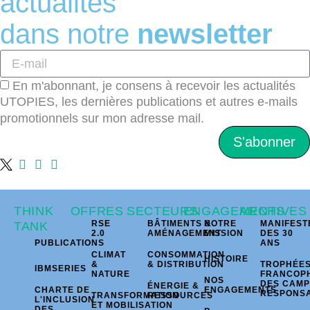
actualités
dans notre
newsletter
En m'abonnant, je consens à recevoir les actualités
UTOPIES, les dernières publications et autres e-mails
promotionnels sur mon adresse mail.
S'abonner
THINK
OFFRES
SECTEURS
ENGAGEMENTS
ARCHIVES
RSE
BÂTIMENTS &
NOTRE
MANIFEST
TANK
2.0
AMÉNAGEMENT
MISSION
DES 30
PUBLICATIONS
ANS
CLIMAT
CONSOMMATION
HISTOIRE
&
& DISTRIBUTION
TROPHÉE
IBMSERIES
NATURE
FRANCOP
NOS
DES CAM
ÉNERGIE &
CHARTE DE
ENGAGEMENTS
RESPONS
TRANSFORMATION
RESSOURCES
L'INCLUSION
ET MOBILISATION
DES