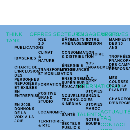
THINK
OFFRES
SECTEURS
ENGAGEMENTS
ARCHIVES
RSE
BÂTIMENTS &
NOTRE
MANIFEST
TANK
2.0
AMÉNAGEMENT
MISSION
DES 30
PUBLICATIONS
ANS
CLIMAT
CONSOMMATION
HISTOIRE
&
& DISTRIBUTION
TROPHÉE
IBMSERIES
NATURE
FRANCOP
NOS
DES CAM
ÉNERGIE &
CHARTE DE
ENGAGEMENTS
RESPONS
TRANSFORMATION
RESSOURCES
L'INCLUSION
ET MOBILISATION
DES
B
MES
ENSEIGNEMENT
PERSONNES
CORP
COURSES
SUPÉRIEUR &
RÉFUGIÉES
FORMATIONS
INTERNATIONAL
POUR LA
ÉDUCATION
ET EXILÉES
PLANÈTE
UTOPIES
EN
POSITIVE
BRÉSIL
ENTREPRISE
NOUVELLES
BRAND
CHANGEO
TECHNOLOGIES
STUDIO
D'ÉNERGI
& MÉDIAS
UTOPIES
EN 2025,
MAROC
DONNONS
ACTUALIT
LOCANOMICS
DE LA
TALENTS
SANTÉ
VOIX À LA
FAQ
NOTRE
JOIE
TERRITOIRES
SECTEUR
ÉQUIPE
CONTACT
& RTE
PUBLIC &