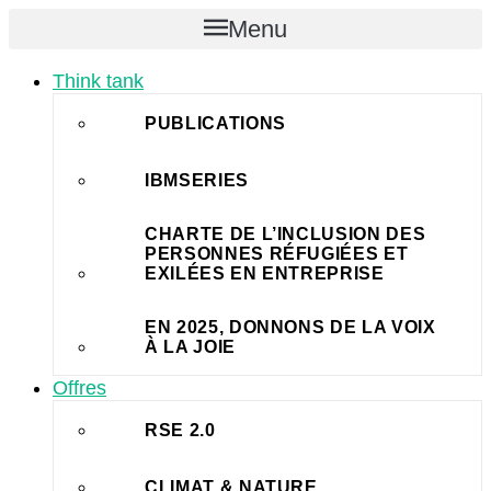
Aller
Menu
au
contenu
Think tank
PUBLICATIONS
IBMSERIES
CHARTE DE L’INCLUSION DES
PERSONNES RÉFUGIÉES ET
EXILÉES EN ENTREPRISE
EN 2025, DONNONS DE LA VOIX
À LA JOIE
Offres
RSE 2.0
CLIMAT & NATURE