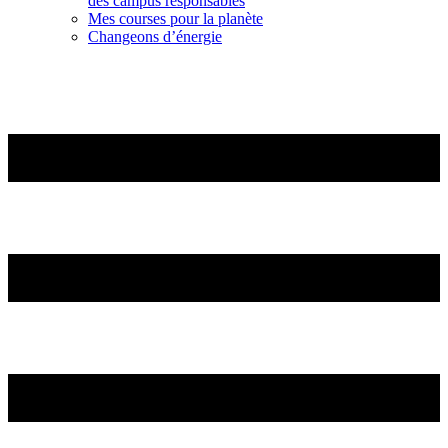
des campus responsables
Mes courses pour la planète
Changeons d’énergie