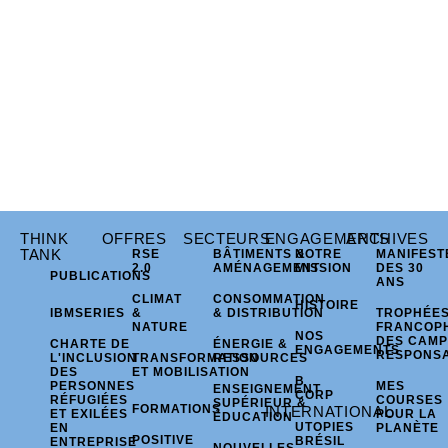
THINK
OFFRES
SECTEURS
ENGAGEMENTS
ARCHIVES
TANK
RSE
BÂTIMENTS &
NOTRE
MANIFEST
2.0
AMÉNAGEMENT
MISSION
DES 30
PUBLICATIONS
ANS
CLIMAT
CONSOMMATION
HISTOIRE
IBMSERIES
&
& DISTRIBUTION
TROPHÉE
NATURE
FRANCOP
NOS
DES CAM
CHARTE DE
ÉNERGIE &
ENGAGEMENTS
RESPONS
L'INCLUSION
TRANSFORMATION
RESSOURCES
DES
ET MOBILISATION
B
PERSONNES
MES
ENSEIGNEMENT
CORP
RÉFUGIÉES
COURSES
SUPÉRIEUR &
FORMATIONS
INTERNATIONAL
ET EXILÉES
POUR LA
ÉDUCATION
UTOPIES
EN
PLANÈTE
POSITIVE
BRÉSIL
ENTREPRISE