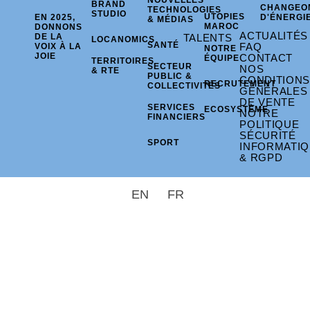
NOUVELLES
BRAND
CHANGEO
TECHNOLOGIES
STUDIO
UTOPIES
EN 2025,
D'ÉNERGI
& MÉDIAS
MAROC
DONNONS
ACTUALITÉS
DE LA
TALENTS
LOCANOMICS
SANTÉ
FAQ
VOIX À LA
NOTRE
JOIE
CONTACT
ÉQUIPE
TERRITOIRES
SECTEUR
NOS
& RTE
PUBLIC &
CONDITIONS
RECRUTEMENT
COLLECTIVITÉS
GÉNÉRALES
DE VENTE
SERVICES
ECOSYSTÈME
NOTRE
FINANCIERS
POLITIQUE
SÉCURITÉ
SPORT
INFORMATI
& RGPD
EN
FR