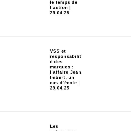
le temps de
l’action |
29.04.25
VSS et
responsabilit
é des
marques :
l’affaire Jean
Imbert, un
cas d’école |
29.04.25
Les